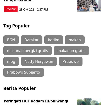
Fungsi Keraton
Politik
28 Okt 2021, 2:37 PM
Tag Populer
BGN
Damkar
kodim
makan
makanan bergizi gratis
makanan gratis
mbg
Netty Heryawan
Prabowo
Prabowo Subianto
Berita Populer
Peringati HUT Kodam III/Siliwangi