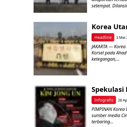
setempat. Dilansir.
Korea Uta
Headline
3 Mei 
JAKARTA — Korea 
Korsel pada Ahad 
ketegangan,...
Spekulasi
Infografis
28 Ap
PIMPINAN Korea U
sumber media Cin
terbaring...