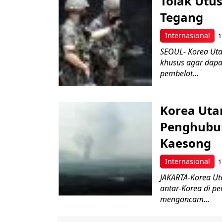
Tolak Utu
Tegang
Internasional
1
SEOUL- Korea Uta
khusus agar dapa
pembelot...
Korea Uta
Penghubun
Kaesong
Internasional
1
JAKARTA-Korea Ut
antar-Korea di pe
mengancam...