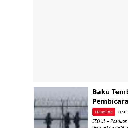
Baku Temb
Pembicaraa
Headline
3 Mei 
SEOUL – Pasukan m
dilaporkan terlib