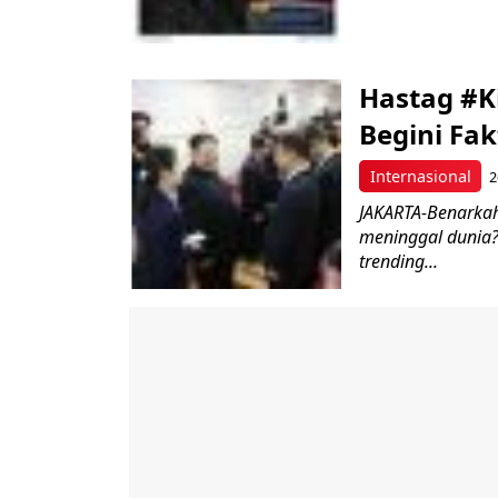
Hastag #K
Begini Fa
Internasional
2
JAKARTA-Benarkah
meninggal dunia? 
trending...