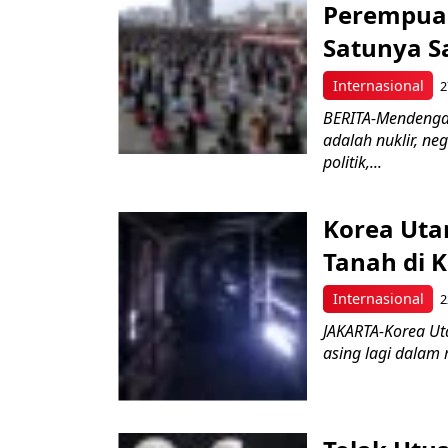
Perempuan
Satunya S
Internasional
2
BERITA-Mendengar 
adalah nuklir, ne
politik,...
Korea Utar
Tanah di 
Internasional
2
JAKARTA-Korea Ut
asing lagi dalam 