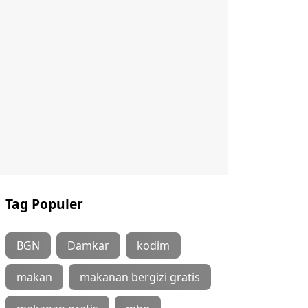
Tag Populer
BGN
Damkar
kodim
makan
makanan bergizi gratis