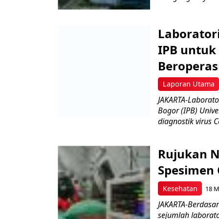
Laborator
IPB untuk 
Beroperas
Laporan Utama
JAKARTA-Laborator
Bogor (IPB) Unive
diagnostik virus C
Rujukan N
Spesimen 
Kesehatan
18 M
JAKARTA-Berdasa
sejumlah laborato