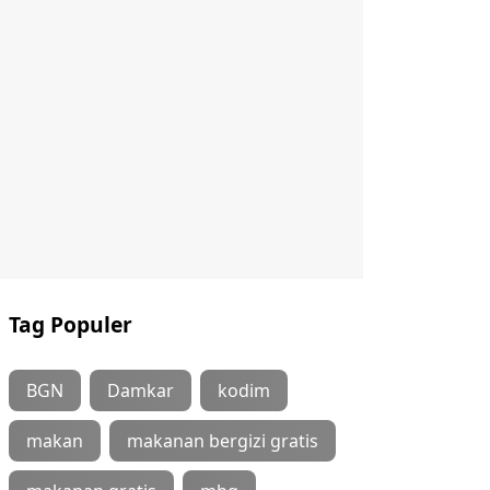
Tag Populer
BGN
Damkar
kodim
makan
makanan bergizi gratis