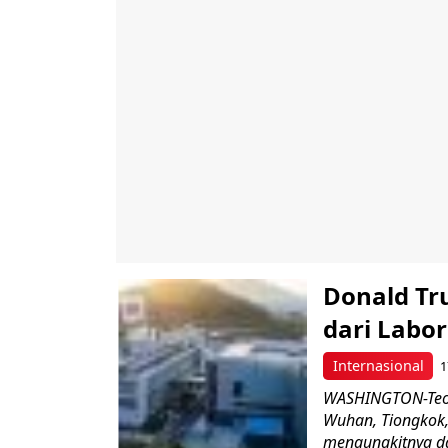
Donald Tr
dari Labo
Internasional
1
WASHINGTON-Teori 
Wuhan, Tiongkok,
mengungkitnya da