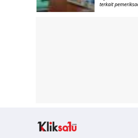
terkait pemeriksa
Kliksatu.com