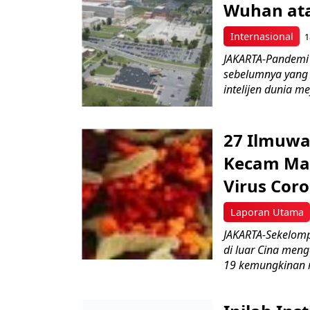
Wuhan ata
Internasional
1
JAKARTA-Pandemi 
sebelumnya yang m
intelijen dunia me
27 Ilmuwa
Kecam Mak
Virus Cor
Laporan Utama
JAKARTA-Sekelomp
di luar Cina men
19 kemungkinan m