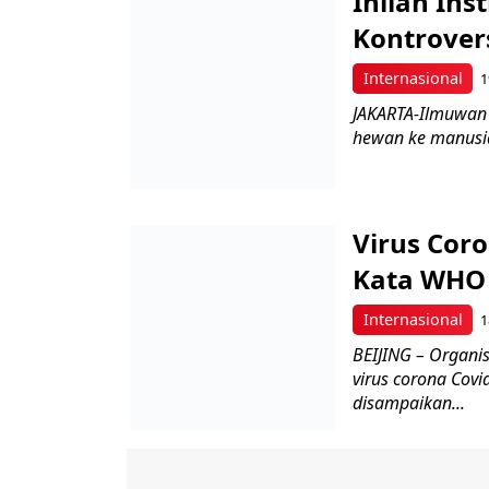
Inilah Ins
Kontrover
Internasional
1
JAKARTA-Ilmuwan 
hewan ke manusia 
Virus Cor
Kata WHO
Internasional
1
BEIJING – Organi
virus corona Covi
disampaikan...