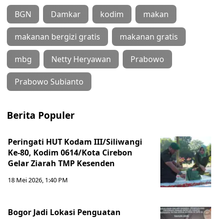
BGN
Damkar
kodim
makan
makanan bergizi gratis
makanan gratis
mbg
Netty Heryawan
Prabowo
Prabowo Subianto
Berita Populer
Peringati HUT Kodam III/Siliwangi
Ke-80, Kodim 0614/Kota Cirebon
Gelar Ziarah TMP Kesenden
18 Mei 2026, 1:40 PM
Bogor Jadi Lokasi Penguatan