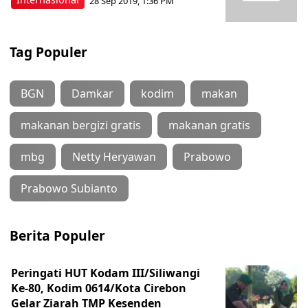
28 Sep 2019, 1:36 PM
Tag Populer
BGN
Damkar
kodim
makan
makanan bergizi gratis
makanan gratis
mbg
Netty Heryawan
Prabowo
Prabowo Subianto
Berita Populer
Peringati HUT Kodam III/Siliwangi
Ke-80, Kodim 0614/Kota Cirebon
Gelar Ziarah TMP Kesenden