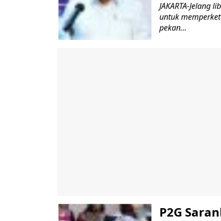
JAKARTA-Jelang l
untuk memperketat
pekan...
P2G Saran