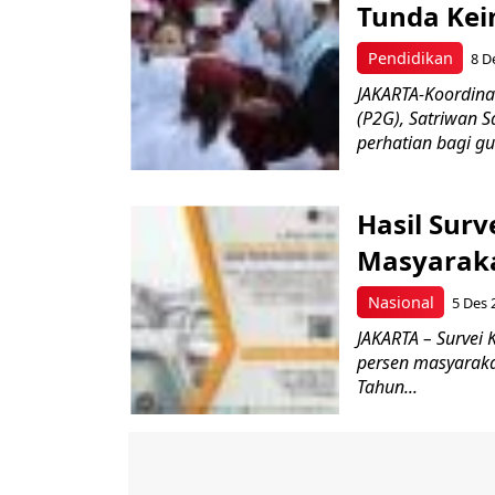
Tunda Kein
Pendidikan
8 D
JAKARTA-Koordina
(P2G), Satriwan S
perhatian bagi gu
Hasil Sur
Masyaraka
Nasional
5 Des 
JAKARTA – Surve
persen masyaraka
Tahun...