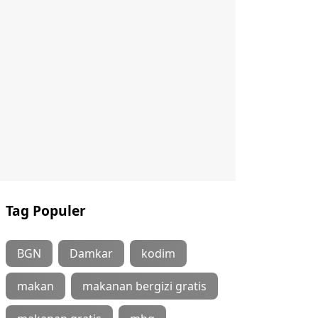
Tag Populer
BGN
Damkar
kodim
makan
makanan bergizi gratis