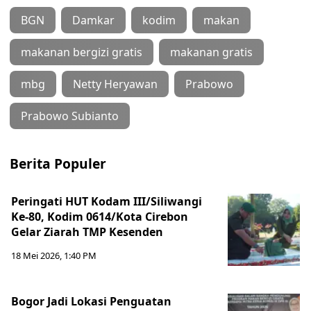
BGN
Damkar
kodim
makan
makanan bergizi gratis
makanan gratis
mbg
Netty Heryawan
Prabowo
Prabowo Subianto
Berita Populer
Peringati HUT Kodam III/Siliwangi
Ke-80, Kodim 0614/Kota Cirebon
Gelar Ziarah TMP Kesenden
18 Mei 2026, 1:40 PM
Bogor Jadi Lokasi Penguatan