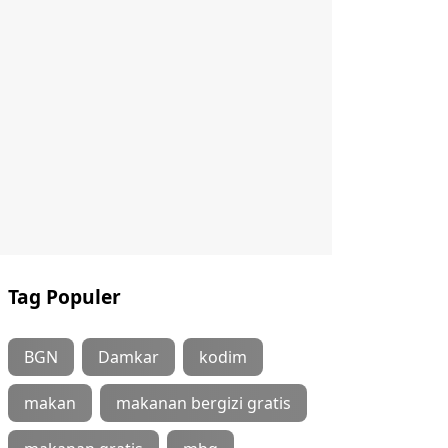
Tag Populer
BGN
Damkar
kodim
makan
makanan bergizi gratis