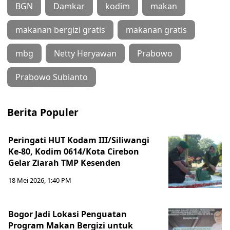
BGN
Damkar
kodim
makan
makanan bergizi gratis
makanan gratis
mbg
Netty Heryawan
Prabowo
Prabowo Subianto
Berita Populer
Peringati HUT Kodam III/Siliwangi
Ke-80, Kodim 0614/Kota Cirebon
Gelar Ziarah TMP Kesenden
18 Mei 2026, 1:40 PM
Bogor Jadi Lokasi Penguatan
Program Makan Bergizi untuk