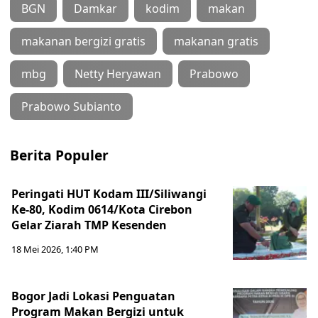
BGN
Damkar
kodim
makan
makanan bergizi gratis
makanan gratis
mbg
Netty Heryawan
Prabowo
Prabowo Subianto
Berita Populer
Peringati HUT Kodam III/Siliwangi
Ke-80, Kodim 0614/Kota Cirebon
Gelar Ziarah TMP Kesenden
18 Mei 2026, 1:40 PM
Bogor Jadi Lokasi Penguatan
Program Makan Bergizi untuk