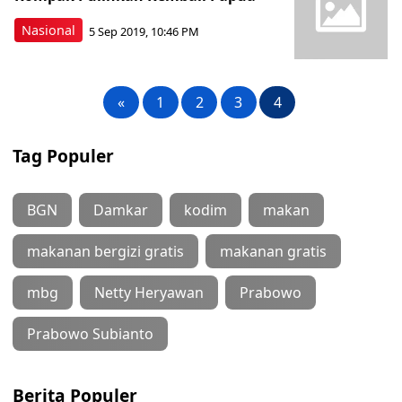
Nasional
5 Sep 2019, 10:46 PM
«
1
2
3
4
Tag Populer
BGN
Damkar
kodim
makan
makanan bergizi gratis
makanan gratis
mbg
Netty Heryawan
Prabowo
Prabowo Subianto
Berita Populer