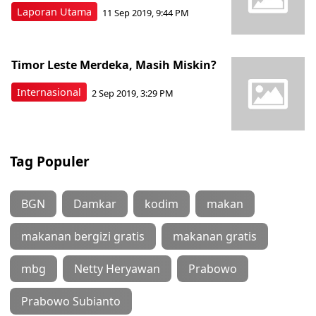
Laporan Utama
11 Sep 2019, 9:44 PM
Timor Leste Merdeka, Masih Miskin?
Internasional
2 Sep 2019, 3:29 PM
Tag Populer
BGN
Damkar
kodim
makan
makanan bergizi gratis
makanan gratis
mbg
Netty Heryawan
Prabowo
Prabowo Subianto