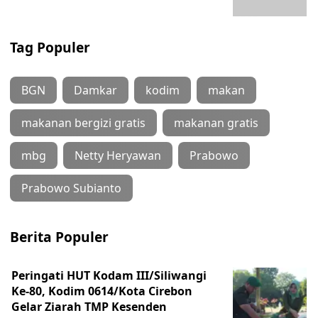
Tag Populer
BGN
Damkar
kodim
makan
makanan bergizi gratis
makanan gratis
mbg
Netty Heryawan
Prabowo
Prabowo Subianto
Berita Populer
Peringati HUT Kodam III/Siliwangi
Ke-80, Kodim 0614/Kota Cirebon
Gelar Ziarah TMP Kesenden