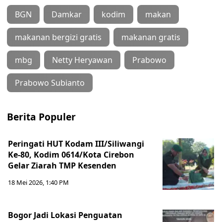
BGN
Damkar
kodim
makan
makanan bergizi gratis
makanan gratis
mbg
Netty Heryawan
Prabowo
Prabowo Subianto
Berita Populer
Peringati HUT Kodam III/Siliwangi
Ke-80, Kodim 0614/Kota Cirebon
Gelar Ziarah TMP Kesenden
18 Mei 2026, 1:40 PM
Bogor Jadi Lokasi Penguatan