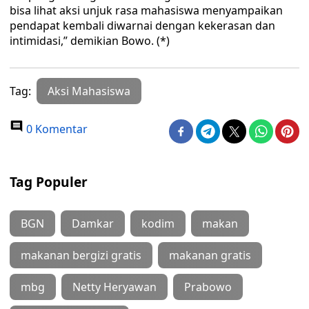
bisa lihat aksi unjuk rasa mahasiswa menyampaikan
pendapat kembali diwarnai dengan kekerasan dan
intimidasi,” demikian Bowo. (*)
Tag:
Aksi Mahasiswa
0 Komentar
Tag Populer
BGN
Damkar
kodim
makan
makanan bergizi gratis
makanan gratis
mbg
Netty Heryawan
Prabowo