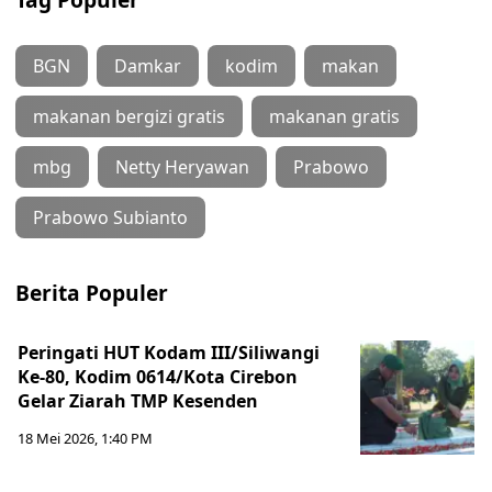
BGN
Damkar
kodim
makan
makanan bergizi gratis
makanan gratis
mbg
Netty Heryawan
Prabowo
Prabowo Subianto
Berita Populer
Peringati HUT Kodam III/Siliwangi
Ke-80, Kodim 0614/Kota Cirebon
Gelar Ziarah TMP Kesenden
18 Mei 2026, 1:40 PM