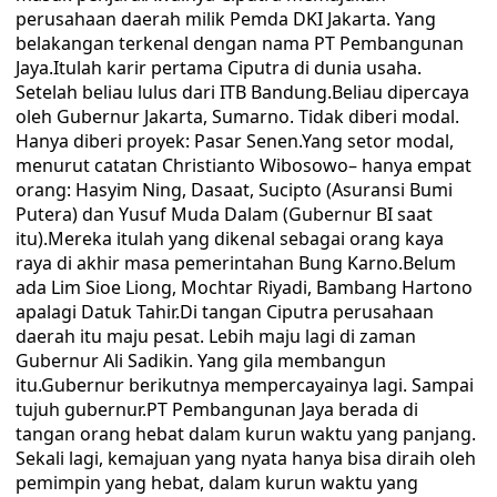
perusahaan daerah milik Pemda DKI Jakarta. Yang
belakangan terkenal dengan nama PT Pembangunan
Jaya.Itulah karir pertama Ciputra di dunia usaha.
Setelah beliau lulus dari ITB Bandung.Beliau dipercaya
oleh Gubernur Jakarta, Sumarno. Tidak diberi modal.
Hanya diberi proyek: Pasar Senen.Yang setor modal,
menurut catatan Christianto Wibosowo– hanya empat
orang: Hasyim Ning, Dasaat, Sucipto (Asuransi Bumi
Putera) dan Yusuf Muda Dalam (Gubernur BI saat
itu).Mereka itulah yang dikenal sebagai orang kaya
raya di akhir masa pemerintahan Bung Karno.Belum
ada Lim Sioe Liong, Mochtar Riyadi, Bambang Hartono
apalagi Datuk Tahir.Di tangan Ciputra perusahaan
daerah itu maju pesat. Lebih maju lagi di zaman
Gubernur Ali Sadikin. Yang gila membangun
itu.Gubernur berikutnya mempercayainya lagi. Sampai
tujuh gubernur.PT Pembangunan Jaya berada di
tangan orang hebat dalam kurun waktu yang panjang.
Sekali lagi, kemajuan yang nyata hanya bisa diraih oleh
pemimpin yang hebat, dalam kurun waktu yang