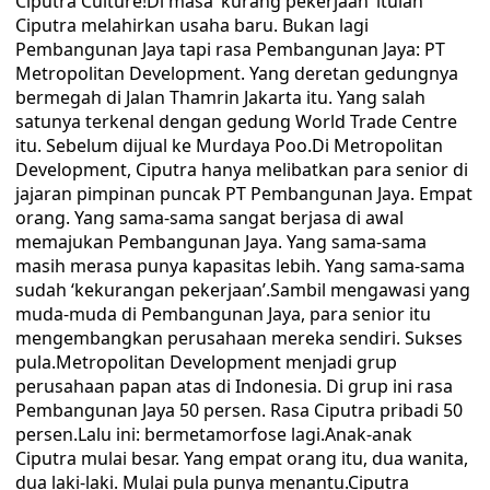
Ciputra Culture!Di masa ‘kurang pekerjaan’ itulah
Ciputra melahirkan usaha baru. Bukan lagi
Pembangunan Jaya tapi rasa Pembangunan Jaya: PT
Metropolitan Development. Yang deretan gedungnya
bermegah di Jalan Thamrin Jakarta itu. Yang salah
satunya terkenal dengan gedung World Trade Centre
itu. Sebelum dijual ke Murdaya Poo.Di Metropolitan
Development, Ciputra hanya melibatkan para senior di
jajaran pimpinan puncak PT Pembangunan Jaya. Empat
orang. Yang sama-sama sangat berjasa di awal
memajukan Pembangunan Jaya. Yang sama-sama
masih merasa punya kapasitas lebih. Yang sama-sama
sudah ‘kekurangan pekerjaan’.Sambil mengawasi yang
muda-muda di Pembangunan Jaya, para senior itu
mengembangkan perusahaan mereka sendiri. Sukses
pula.Metropolitan Development menjadi grup
perusahaan papan atas di Indonesia. Di grup ini rasa
Pembangunan Jaya 50 persen. Rasa Ciputra pribadi 50
persen.Lalu ini: bermetamorfose lagi.Anak-anak
Ciputra mulai besar. Yang empat orang itu, dua wanita,
dua laki-laki. Mulai pula punya menantu.Ciputra