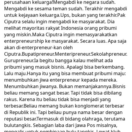
perusahaan keluarga!Mengabdi ke negara sudah.
Mengabdi ke sesama teman sudah. Terakhir mengabdi
untuk kejayaan keluarga.Ups, bukan yang terakhir.Pak
Ciputra selalu ingin mengabdi ke masyarakat. Dia
melihat mayoritas rakyat Indonesia orang pribumi
yang miskin.Maka Ciputra ingin memasyarakatkan
enterpreneurship ke masyarakat. Secara luas. Apa saja
akan di-enterpreneur-kan oleh
Ciputra.Bupatipreneur.Menteripreneur.Sekolahpreneur.
Gurupreneur.Ia begitu bangga kalau melihat ada
pribumi yang masuk bisnis. Apalagi bisa berkembang.
Lalu maju.Hanya itu yang bisa membuat pribumi maju:
menumbuhkan jiwa enterpreneur kepada mereka.
Menumbuhkan jiwanya. Bukan memanjakannya.Bisnis
beliau memang sangat besar. Tapi tidak bisa dibilang
rakus. Karena itu beliau tidak bisa menjadi yang
terbesar.Beliau memang bukan konglomerat terbesar
di Republik ini. Tapi beliau punya nama besar dengan
reputasi besar.Termasuk di bidang olahraga, terutama
bulutangkis. Sebagian laba dari Jawa Pos misalnya,
mengalir untuk pembinaan bulu tangkis. Lewat klub