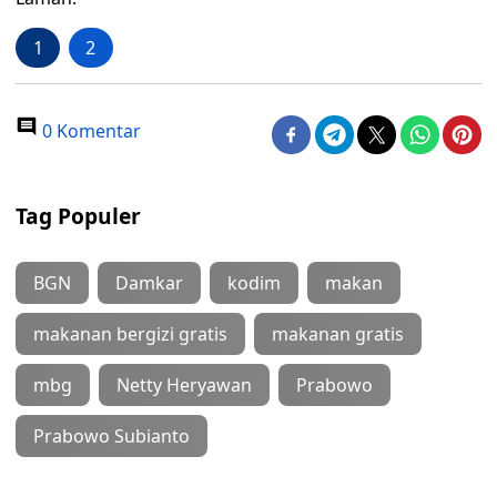
1
2
0 Komentar
Tag Populer
BGN
Damkar
kodim
makan
makanan bergizi gratis
makanan gratis
mbg
Netty Heryawan
Prabowo
Prabowo Subianto