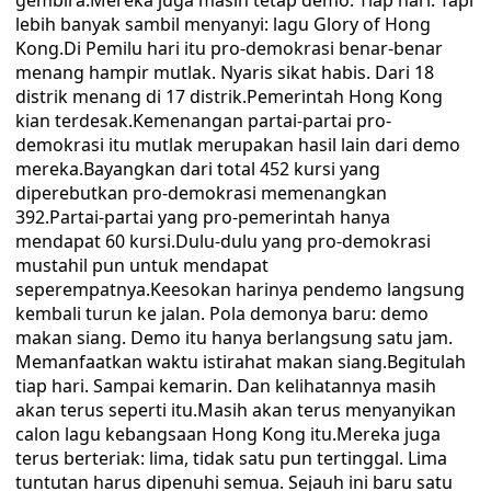
gembira.Mereka juga masih tetap demo. Tiap hari. Tapi
lebih banyak sambil menyanyi: lagu Glory of Hong
Kong.Di Pemilu hari itu pro-demokrasi benar-benar
menang hampir mutlak. Nyaris sikat habis. Dari 18
distrik menang di 17 distrik.Pemerintah Hong Kong
kian terdesak.Kemenangan partai-partai pro-
demokrasi itu mutlak merupakan hasil lain dari demo
mereka.Bayangkan dari total 452 kursi yang
diperebutkan pro-demokrasi memenangkan
392.Partai-partai yang pro-pemerintah hanya
mendapat 60 kursi.Dulu-dulu yang pro-demokrasi
mustahil pun untuk mendapat
seperempatnya.Keesokan harinya pendemo langsung
kembali turun ke jalan. Pola demonya baru: demo
makan siang. Demo itu hanya berlangsung satu jam.
Memanfaatkan waktu istirahat makan siang.Begitulah
tiap hari. Sampai kemarin. Dan kelihatannya masih
akan terus seperti itu.Masih akan terus menyanyikan
calon lagu kebangsaan Hong Kong itu.Mereka juga
terus berteriak: lima, tidak satu pun tertinggal. Lima
tuntutan harus dipenuhi semua. Sejauh ini baru satu