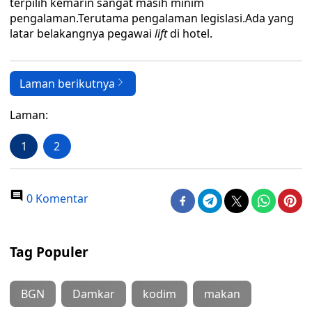
terpilih kemarin sangat masih minim
pengalaman.Terutama pengalaman legislasi.Ada yang
latar belakangnya pegawai
lift
di hotel.
Laman berikutnya
Laman:
1
2
0 Komentar
Tag Populer
BGN
Damkar
kodim
makan