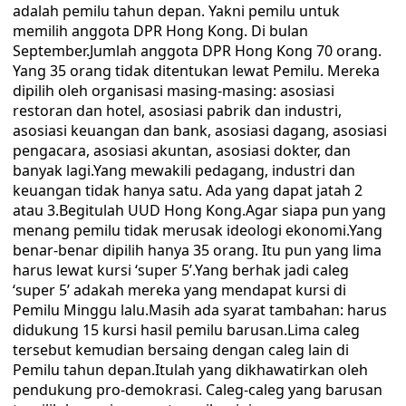
adalah pemilu tahun depan. Yakni pemilu untuk
memilih anggota DPR Hong Kong. Di bulan
September.Jumlah anggota DPR Hong Kong 70 orang.
Yang 35 orang tidak ditentukan lewat Pemilu. Mereka
dipilih oleh organisasi masing-masing: asosiasi
restoran dan hotel, asosiasi pabrik dan industri,
asosiasi keuangan dan bank, asosiasi dagang, asosiasi
pengacara, asosiasi akuntan, asosiasi dokter, dan
banyak lagi.Yang mewakili pedagang, industri dan
keuangan tidak hanya satu. Ada yang dapat jatah 2
atau 3.Begitulah UUD Hong Kong.Agar siapa pun yang
menang pemilu tidak merusak ideologi ekonomi.Yang
benar-benar dipilih hanya 35 orang. Itu pun yang lima
harus lewat kursi ‘super 5’.Yang berhak jadi caleg
‘super 5’ adakah mereka yang mendapat kursi di
Pemilu Minggu lalu.Masih ada syarat tambahan: harus
didukung 15 kursi hasil pemilu barusan.Lima caleg
tersebut kemudian bersaing dengan caleg lain di
Pemilu tahun depan.Itulah yang dikhawatirkan oleh
pendukung pro-demokrasi. Caleg-caleg yang barusan