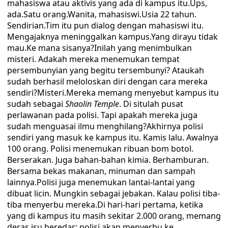
mahasiswa atau aktivis yang ada di kampus itu.Ups,
ada.Satu orang.Wanita, mahasiswi.Usia 22 tahun.
Sendirian.Tim itu pun dialog dengan mahasiswi itu.
Mengajaknya meninggalkan kampus.Yang dirayu tidak
mau.Ke mana sisanya?Inilah yang menimbulkan
misteri. Adakah mereka menemukan tempat
persembunyian yang begitu tersembunyi? Ataukah
sudah berhasil meloloskan diri dengan cara mereka
sendiri?Misteri.Mereka memang menyebut kampus itu
sudah sebagai
Shaolin Temple
. Di situlah pusat
perlawanan pada polisi. Tapi apakah mereka juga
sudah menguasai ilmu menghilang?Akhirnya polisi
sendiri yang masuk ke kampus itu. Kamis lalu. Awalnya
100 orang. Polisi menemukan ribuan bom botol.
Berserakan. Juga bahan-bahan kimia. Berhamburan.
Bersama bekas makanan, minuman dan sampah
lainnya.Polisi juga menemukan lantai-lantai yang
dibuat licin. Mungkin sebagai jebakan. Kalau polisi tiba-
tiba menyerbu mereka.Di hari-hari pertama, ketika
yang di kampus itu masih sekitar 2.000 orang, memang
deras isu beredar: polisi akan menyerbu ke