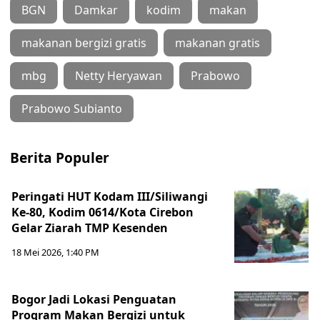
BGN
Damkar
kodim
makan
makanan bergizi gratis
makanan gratis
mbg
Netty Heryawan
Prabowo
Prabowo Subianto
Berita Populer
Peringati HUT Kodam III/Siliwangi
Ke-80, Kodim 0614/Kota Cirebon
Gelar Ziarah TMP Kesenden
18 Mei 2026, 1:40 PM
Bogor Jadi Lokasi Penguatan
Program Makan Bergizi untuk