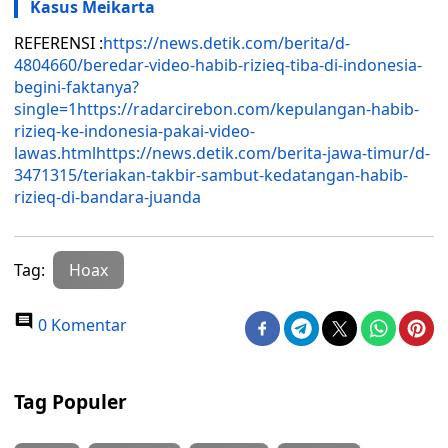
Kasus Meikarta
REFERENSI :
https://news.detik.com/berita/d-
4804660/beredar-video-habib-rizieq-tiba-di-indonesia-
begini-faktanya?
single=1
https://radarcirebon.com/kepulangan-habib-
rizieq-ke-indonesia-pakai-video-
lawas.html
https://news.detik.com/berita-jawa-timur/d-
3471315/teriakan-takbir-sambut-kedatangan-habib-
rizieq-di-bandara-juanda
Tag:
Hoax
0 Komentar
Tag Populer