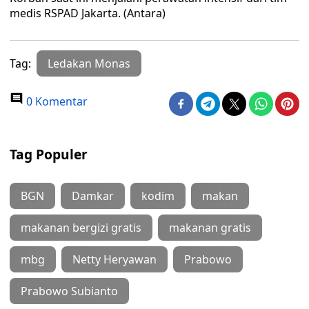
medis RSPAD Jakarta. (Antara)
Tag:
Ledakan Monas
0 Komentar
Tag Populer
BGN
Damkar
kodim
makan
makanan bergizi gratis
makanan gratis
mbg
Netty Heryawan
Prabowo
Prabowo Subianto