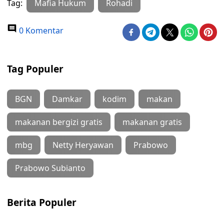
Tag:
Mafia Hukum
Rohadi
0 Komentar
Tag Populer
BGN
Damkar
kodim
makan
makanan bergizi gratis
makanan gratis
mbg
Netty Heryawan
Prabowo
Prabowo Subianto
Berita Populer