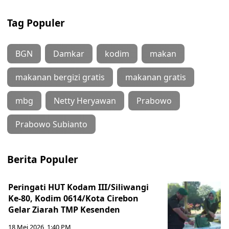
Tag Populer
BGN
Damkar
kodim
makan
makanan bergizi gratis
makanan gratis
mbg
Netty Heryawan
Prabowo
Prabowo Subianto
Berita Populer
Peringati HUT Kodam III/Siliwangi
Ke-80, Kodim 0614/Kota Cirebon
Gelar Ziarah TMP Kesenden
18 Mei 2026, 1:40 PM