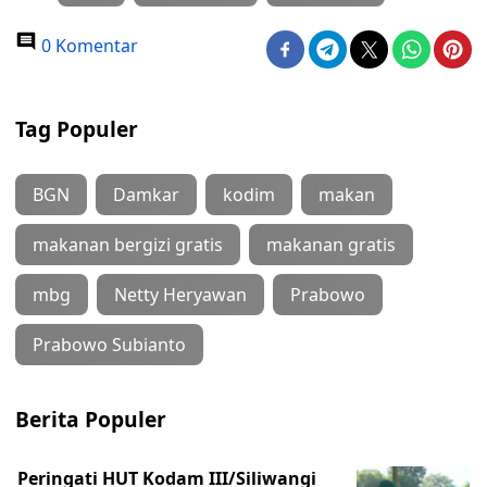
0 Komentar
Tag Populer
BGN
Damkar
kodim
makan
makanan bergizi gratis
makanan gratis
mbg
Netty Heryawan
Prabowo
Prabowo Subianto
Berita Populer
Peringati HUT Kodam III/Siliwangi