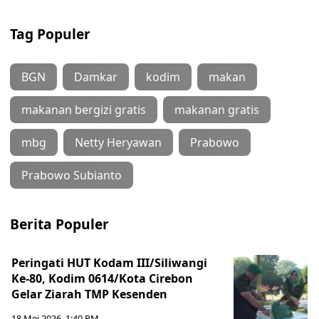
Tag Populer
BGN
Damkar
kodim
makan
makanan bergizi gratis
makanan gratis
mbg
Netty Heryawan
Prabowo
Prabowo Subianto
Berita Populer
Peringati HUT Kodam III/Siliwangi
Ke-80, Kodim 0614/Kota Cirebon
Gelar Ziarah TMP Kesenden
18 Mei 2026, 1:40 PM