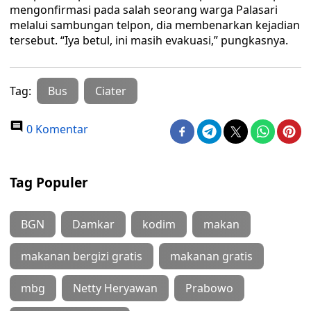
mengonfirmasi pada salah seorang warga Palasari
melalui sambungan telpon, dia membenarkan kejadian
tersebut. “Iya betul, ini masih evakuasi,” pungkasnya.
Tag:
Bus
Ciater
0 Komentar
Tag Populer
BGN
Damkar
kodim
makan
makanan bergizi gratis
makanan gratis
mbg
Netty Heryawan
Prabowo