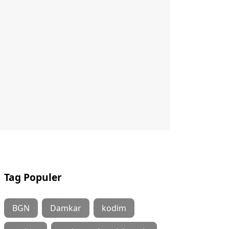
Tag Populer
BGN
Damkar
kodim