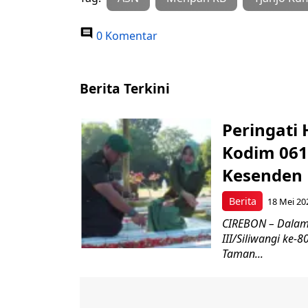
0 Komentar
Berita Terkini
Peringati 
Kodim 061
Kesenden
Berita
18 Mei 20
CIREBON – Dalam
III/Siliwangi ke
Taman...