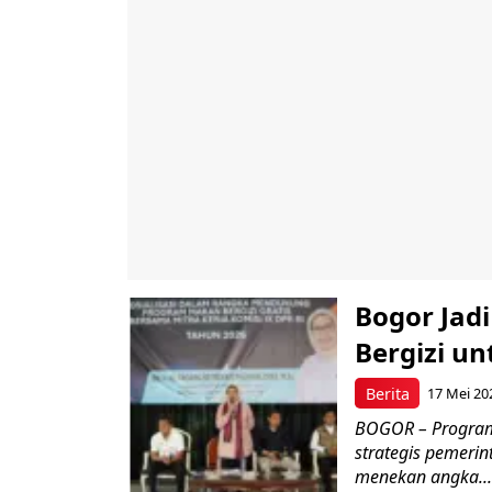
Bogor Jad
Bergizi u
Berita
17 Mei 20
BOGOR – Program 
strategis pemerin
menekan angka...