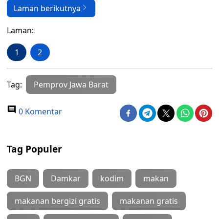
Laman berikutnya
Laman:
1
2
Tag:
Pemprov Jawa Barat
0 Komentar
Tag Populer
BGN
Damkar
kodim
makan
makanan bergizi gratis
makanan gratis