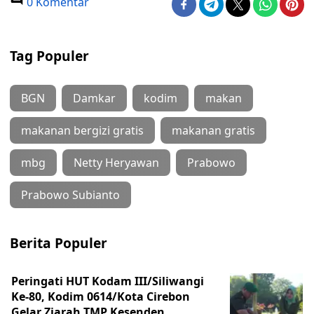
0 Komentar
Tag Populer
BGN
Damkar
kodim
makan
makanan bergizi gratis
makanan gratis
mbg
Netty Heryawan
Prabowo
Prabowo Subianto
Berita Populer
Peringati HUT Kodam III/Siliwangi
Ke-80, Kodim 0614/Kota Cirebon
Gelar Ziarah TMP Kesenden