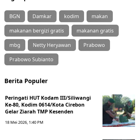
BGN
Damkar
kodim
makan
makanan bergizi gratis
makanan gratis
mbg
Netty Heryawan
Prabowo
Prabowo Subianto
Berita Populer
Peringati HUT Kodam III/Siliwangi
Ke-80, Kodim 0614/Kota Cirebon
Gelar Ziarah TMP Kesenden
18 Mei 2026, 1:40 PM