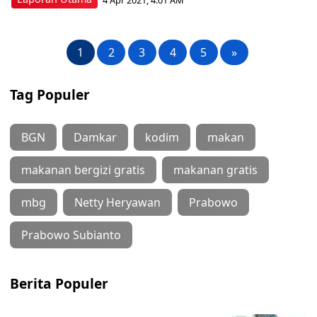
1
2
3
4
5
»
Tag Populer
BGN
Damkar
kodim
makan
makanan bergizi gratis
makanan gratis
mbg
Netty Heryawan
Prabowo
Prabowo Subianto
Berita Populer