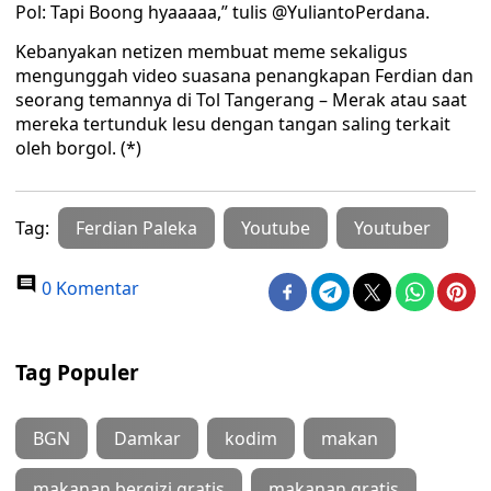
Pol: Tapi Boong hyaaaaa,” tulis @YuliantoPerdana.
Kebanyakan netizen membuat meme sekaligus
mengunggah video suasana penangkapan Ferdian dan
seorang temannya di Tol Tangerang – Merak atau saat
mereka tertunduk lesu dengan tangan saling terkait
oleh borgol. (*)
Tag:
Ferdian Paleka
Youtube
Youtuber
0 Komentar
Tag Populer
BGN
Damkar
kodim
makan
makanan bergizi gratis
makanan gratis