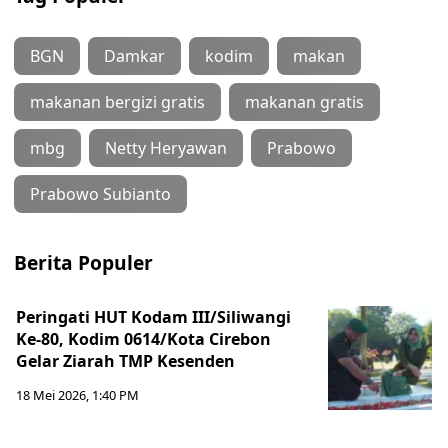
BGN
Damkar
kodim
makan
makanan bergizi gratis
makanan gratis
mbg
Netty Heryawan
Prabowo
Prabowo Subianto
Berita Populer
Peringati HUT Kodam III/Siliwangi
Ke-80, Kodim 0614/Kota Cirebon
Gelar Ziarah TMP Kesenden
18 Mei 2026, 1:40 PM