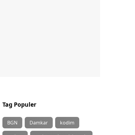
Tag Populer
BGN
Damkar
kodim