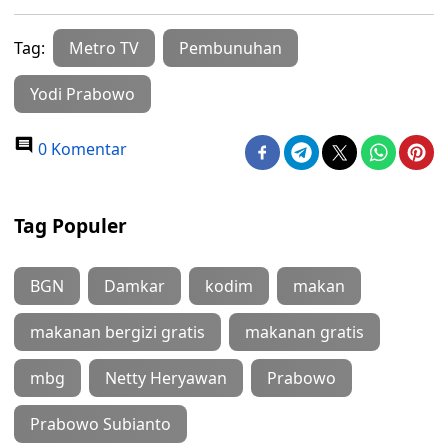
Tag:
Metro TV
Pembunuhan
Yodi Prabowo
0 Komentar
Tag Populer
BGN
Damkar
kodim
makan
makanan bergizi gratis
makanan gratis
mbg
Netty Heryawan
Prabowo
Prabowo Subianto