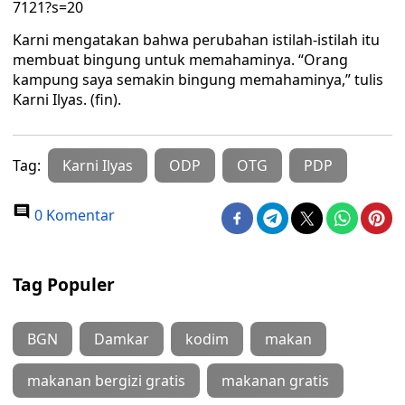
7121?s=20
Karni mengatakan bahwa perubahan istilah-istilah itu
membuat bingung untuk memahaminya. “Orang
kampung saya semakin bingung memahaminya,” tulis
Karni Ilyas. (fin).
Tag:
Karni Ilyas
ODP
OTG
PDP
0 Komentar
Tag Populer
BGN
Damkar
kodim
makan
makanan bergizi gratis
makanan gratis