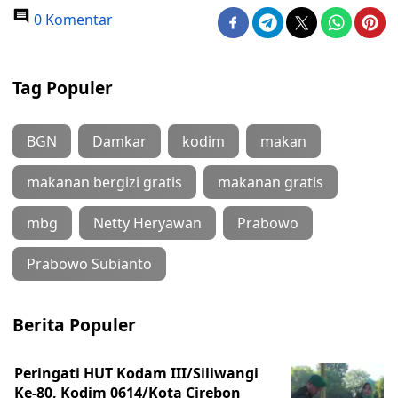
0 Komentar
Tag Populer
BGN
Damkar
kodim
makan
makanan bergizi gratis
makanan gratis
mbg
Netty Heryawan
Prabowo
Prabowo Subianto
Berita Populer
Peringati HUT Kodam III/Siliwangi
Ke-80, Kodim 0614/Kota Cirebon