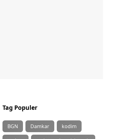
Tag Populer
BGN
Damkar
kodim