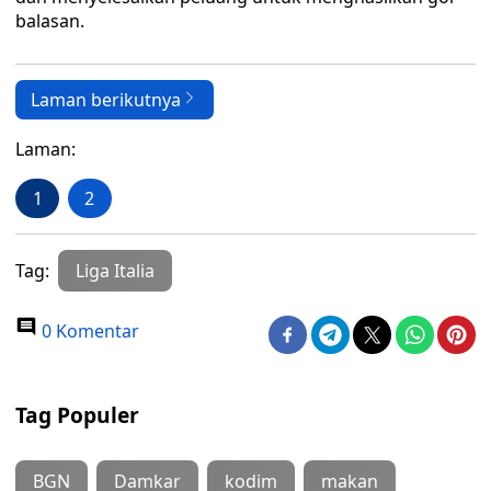
balasan.
Laman berikutnya
Laman:
1
2
Tag:
Liga Italia
0 Komentar
Tag Populer
BGN
Damkar
kodim
makan