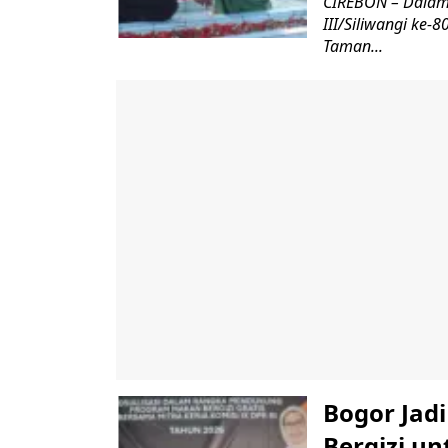
CIREBON – Dalam
III/Siliwangi ke
Taman...
Bogor Jad
Bergizi u