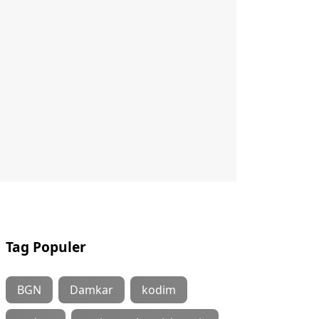
Tag Populer
BGN
Damkar
kodim