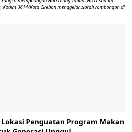
 rangka memperingati Hari Ulang Tahun (HUT) Kodam
-80, Kodim 0614/Kota Cirebon menggelar ziarah rombongan di
i Lokasi Penguatan Program Makan
ntuk Generasi Unggul