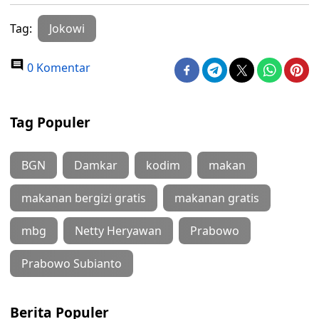
Tag:
Jokowi
0 Komentar
Tag Populer
BGN
Damkar
kodim
makan
makanan bergizi gratis
makanan gratis
mbg
Netty Heryawan
Prabowo
Prabowo Subianto
Berita Populer