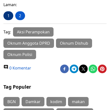
Laman:
1
2
Tag:
Aksi Perampokan
Oknum Anggota DPRD
Oknum Dishub
Oknum Polisi
0 Komentar
Tag Populer
BGN
Damkar
kodim
makan