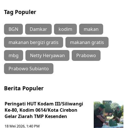
Tag Populer
BGN
Damkar
kodim
makan
makanan bergizi gratis
makanan gratis
mbg
Netty Heryawan
Prabowo
Prabowo Subianto
Berita Populer
Peringati HUT Kodam III/Siliwangi
Ke-80, Kodim 0614/Kota Cirebon
Gelar Ziarah TMP Kesenden
18 Mei 2026, 1:40 PM