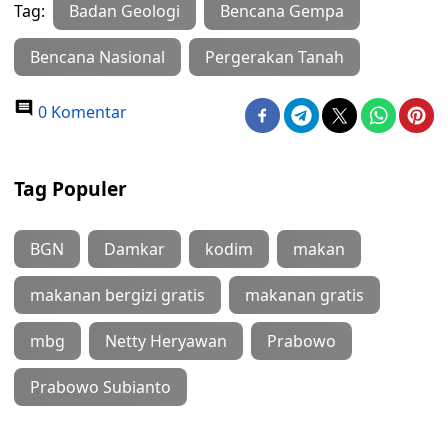
Tag:
Badan Geologi
Bencana Gempa
Bencana Nasional
Pergerakan Tanah
0 Komentar
Tag Populer
BGN
Damkar
kodim
makan
makanan bergizi gratis
makanan gratis
mbg
Netty Heryawan
Prabowo
Prabowo Subianto