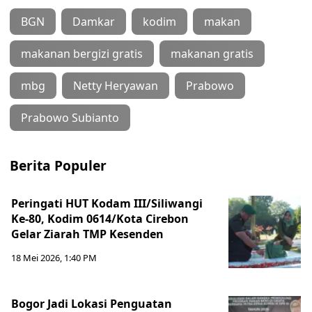
BGN
Damkar
kodim
makan
makanan bergizi gratis
makanan gratis
mbg
Netty Heryawan
Prabowo
Prabowo Subianto
Berita Populer
Peringati HUT Kodam III/Siliwangi
Ke-80, Kodim 0614/Kota Cirebon
Gelar Ziarah TMP Kesenden
18 Mei 2026, 1:40 PM
Bogor Jadi Lokasi Penguatan