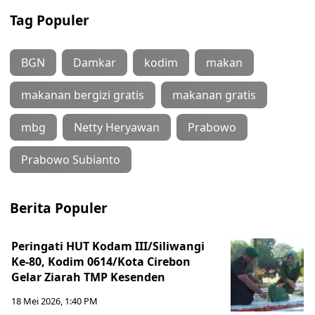
Tag Populer
BGN
Damkar
kodim
makan
makanan bergizi gratis
makanan gratis
mbg
Netty Heryawan
Prabowo
Prabowo Subianto
Berita Populer
Peringati HUT Kodam III/Siliwangi
Ke-80, Kodim 0614/Kota Cirebon
Gelar Ziarah TMP Kesenden
18 Mei 2026, 1:40 PM