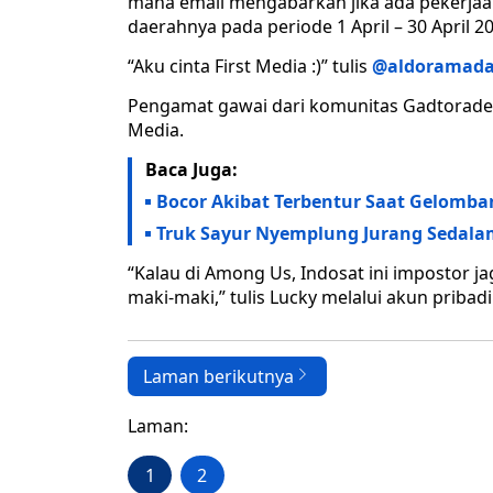
mana email mengabarkan jika ada pekerjaan
daerahnya pada periode 1 April – 30 April 2
“Aku cinta First Media :)” tulis
@aldoramada
Pengamat gawai dari komunitas Gadtorade, 
Media.
Baca Juga:
Bocor Akibat Terbentur Saat Gelomban
Truk Sayur Nyemplung Jurang Sedala
“Kalau di Among Us, Indosat ini impostor ja
maki-maki,” tulis Lucky melalui akun pribad
Laman berikutnya
Laman:
1
2