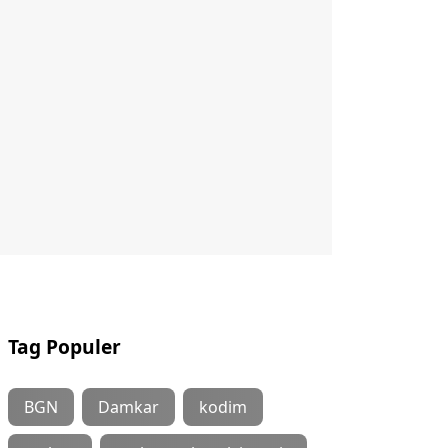
Tag Populer
BGN
Damkar
kodim