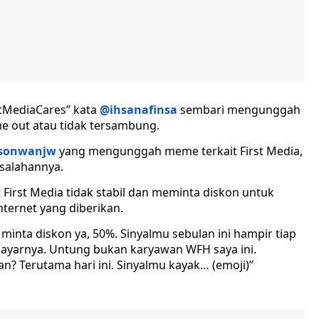
stMediaCares” kata
@ihsanafinsa
sembari mengunggah
me out atau tidak tersambung.
sonwanjw
yang mengunggah meme terkait First Media,
salahannya.
 First Media tidak stabil dan meminta diskon untuk
nternet yang diberikan.
inta diskon ya, 50%. Sinyalmu sebulan ini hampir tiap
bayarnya. Untung bukan karyawan WFH saya ini.
an? Terutama hari ini. Sinyalmu kayak… (emoji)”