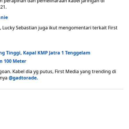
 perapihan dan pemeliharaan kabel jaringan di
021.
nie
Lucky Sebastian juga ikut mengomentari terkait First
g Tinggi, Kapal KMP Jatra 1 Tenggelam
m 100 Meter
goan. Kabel dia yg putus, First Media yang trending di
inya
@gadtorade.