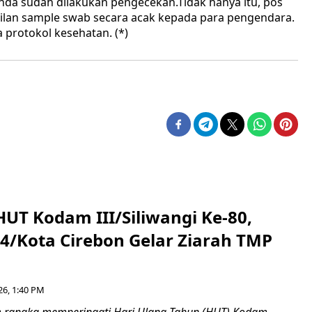
nda sudah dilakukan pengecekan.Tidak hanya itu, pos
lan sample swab secara acak kepada para pengendara.
a protokol kesehatan. (*)
HUT Kodam III/Siliwangi Ke-80,
4/Kota Cirebon Gelar Ziarah TMP
26, 1:40 PM
 rangka memperingati Hari Ulang Tahun (HUT) Kodam