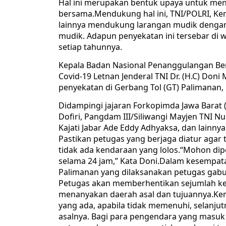
Hal ini merupakan bentuk upaya untuk me
bersama.Mendukung hal ini, TNI/POLRI, Ke
lainnya mendukung larangan mudik dengan
mudik. Adapun penyekatan ini tersebar di w
setiap tahunnya.
Kepala Badan Nasional Penanggulangan Be
Covid-19 Letnan Jenderal TNI Dr. (H.C) Do
penyekatan di Gerbang Tol (GT) Palimanan, 
Didampingi jajaran Forkopimda Jawa Barat (
Dofiri, Pangdam III/Siliwangi Mayjen TNI N
Kajati Jabar Ade Eddy Adhyaksa, dan lainn
Pastikan petugas yang berjaga diatur aga
tidak ada kendaraan yang lolos.“Mohon dip
selama 24 jam,” Kata Doni.Dalam kesempata
Palimanan yang dilaksanakan petugas gabun
Petugas akan memberhentikan sejumlah ke
menanyakan daerah asal dan tujuannya.Ke
yang ada, apabila tidak memenuhi, selanj
asalnya. Bagi para pengendara yang masuk