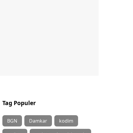
Tag Populer
BGN
Damkar
kodim