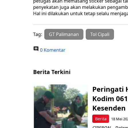
petugas akan memasang sticker sebagai ta
penyekatan juga akan melakukan pengambi
Hal ini dilakukan untuk tetap selalu menjag
Tag:
GT Palimanan
Tol Cipali
0 Komentar
Berita Terkini
Peringati 
Kodim 061
Kesenden
Berita
18 Mei 20
CIREBON – Dalam