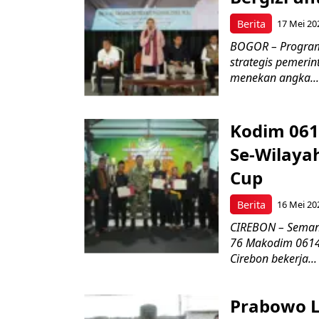
Berita
17 Mei 20
BOGOR – Program 
strategis pemerin
menekan angka...
Kodim 061
Se-Wilayah
Cup
Berita
16 Mei 20
CIREBON – Semang
76 Makodim 0614/
Cirebon bekerja...
Prabowo L