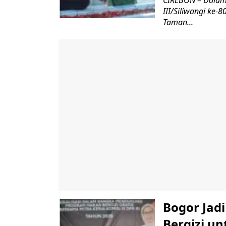
III/Siliwangi ke
Taman...
Bogor Jad
Bergizi u