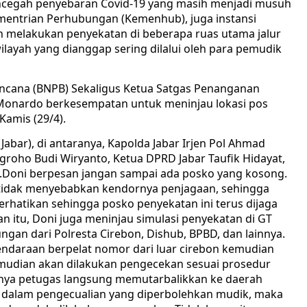
ncegah penyebaran Covid-19 yang masih menjadi musuh
mentrian Perhubungan (Kemenhub), juga instansi
 melakukan penyekatan di beberapa ruas utama jalur
ilayah yang dianggap sering dilalui oleh para pemudik
ncana (BNPB) Sekaligus Ketua Satgas Penanganan
ni Monardo berkesempatan untuk meninjau lokasi pos
Kamis (29/4).
Jabar), di antaranya, Kapolda Jabar Irjen Pol Ahmad
ugroho Budi Wiryanto, Ketua DPRD Jabar Taufik Hidayat,
ya.Doni berpesan jangan sampai ada posko yang kosong.
r tidak menyebabkan kendornya penjagaan, sehingga
erhatikan sehingga posko penyekatan ini terus dijaga
n itu, Doni juga meninjau simulasi penyekatan di GT
gan dari Polresta Cirebon, Dishub, BPBD, dan lainnya.
ndaraan berpelat nomor dari luar cirebon kemudian
mudian akan dilakukan pengecekan sesuai prosedur
utnya petugas langsung memutarbalikkan ke daerah
 dalam pengecualian yang diperbolehkan mudik, maka