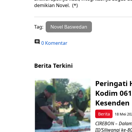
demikian Novel. (*)
Tag:
Novel Baswedan
0 Komentar
Berita Terkini
Peringati 
Kodim 061
Kesenden
Berita
18 Mei 20
CIREBON – Dalam
III/Siliwangi ke