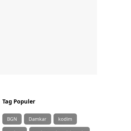
Tag Populer
BGN
Damkar
kodim