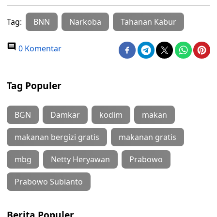
Tag:
BNN
Narkoba
Tahanan Kabur
0 Komentar
Tag Populer
BGN
Damkar
kodim
makan
makanan bergizi gratis
makanan gratis
mbg
Netty Heryawan
Prabowo
Prabowo Subianto
Berita Populer