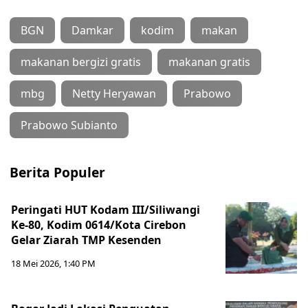
BGN
Damkar
kodim
makan
makanan bergizi gratis
makanan gratis
mbg
Netty Heryawan
Prabowo
Prabowo Subianto
Berita Populer
Peringati HUT Kodam III/Siliwangi
Ke-80, Kodim 0614/Kota Cirebon
Gelar Ziarah TMP Kesenden
18 Mei 2026, 1:40 PM